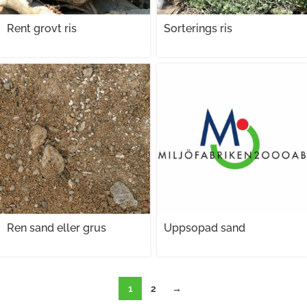
Rent grovt ris
Sorterings ris
Ren sand eller grus
Uppsopad sand
1
2
→