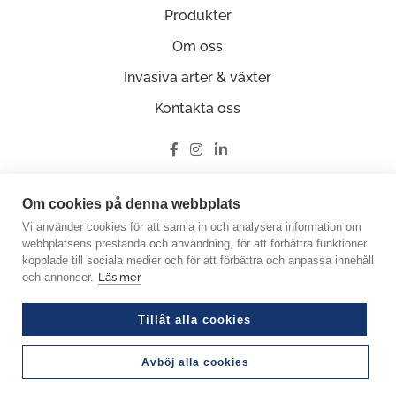
Produkter
Om oss
Invasiva arter & växter
Kontakta oss
Ge oss en recension på Google
Om cookies på denna webbplats
Vi använder cookies för att samla in och analysera information om
webbplatsens prestanda och användning, för att förbättra funktioner
kopplade till sociala medier och för att förbättra och anpassa innehåll
och annonser.
Läs mer
© Copyright 2026 Miljöfabriken
Crafted by Good Guys Web Agency
Tillåt alla cookies
Org.nummer: 556585-0848
Avböj alla cookies
Personuppgiftspolicy