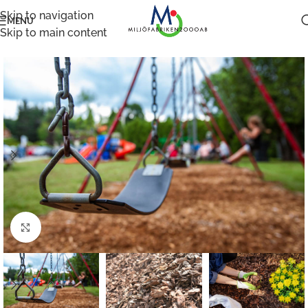
Skip to navigation
MENU
Skip to main content
Klicka för att förstora