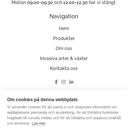
Mellan
09.00-09.30
och
12.00-12.30
har vi stängt.
Navigation
Hem
Produkter
Om oss
Invasiva arter & växter
Kontakta oss
Ge oss en recension på Google
Om cookies på denna webbplats
Vi använder cookies för att samla in och analysera information om
webbplatsens prestanda och användning, för att förbättra funktioner
kopplade till sociala medier och för att förbättra och anpassa innehåll
och annonser.
Läs mer
© Copyright 2026 Miljöfabriken