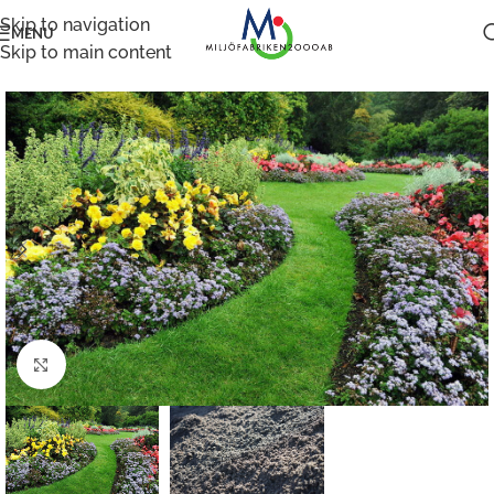
Skip to navigation
MENU
Skip to main content
Klicka för att förstora