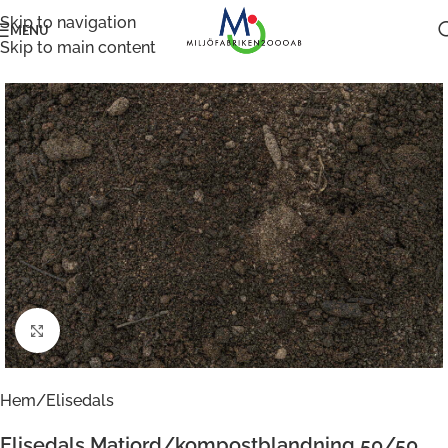
Skip to navigation
MENU
Skip to main content
Klicka för att förstora
Hem
/
Elisedals
Elisedals Matjord/kompostblandning 50/50