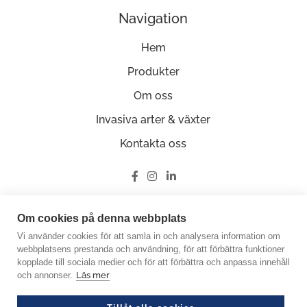
Navigation
Hem
Produkter
Om oss
Invasiva arter & växter
Kontakta oss
Ge oss en recension på Google
Om cookies på denna webbplats
Vi använder cookies för att samla in och analysera information om
webbplatsens prestanda och användning, för att förbättra funktioner
kopplade till sociala medier och för att förbättra och anpassa innehåll
och annonser.
Läs mer
© Copyright 2026 Miljöfabriken
Crafted by Good Guys Web Agency