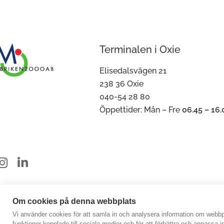
Terminalen i Oxie
Elisedalsvägen 21
238 36 Oxie
040-54 28 80
Öppettider: Mån – Fre
06.45 – 16.
Om cookies på denna webbplats
right 2026 Miljöfabriken
O
Vi använder cookies för att samla in och analysera information om webbp
by Good Guys Web Agency
funktioner kopplade till sociala medier och för att förbättra och anpassa 