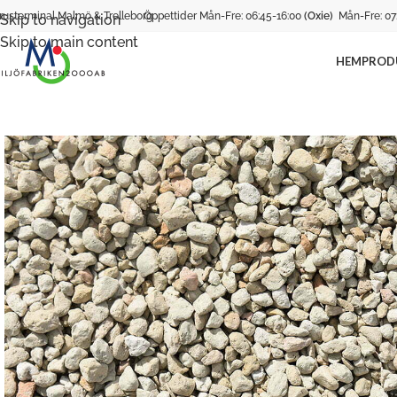
rusterminal Malmö & Trelleborg
Öppettider Mån-Fre: 06:45-16:00
(Oxie)
Mån-Fre: 07
Skip to navigation
Skip to main content
HEM
PROD