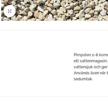
Klicka för att förstora
Pimpsten 2-8 komm
ett vattenmagasin. 
vattensjuk och ger 
Används även när b
sedumtak.