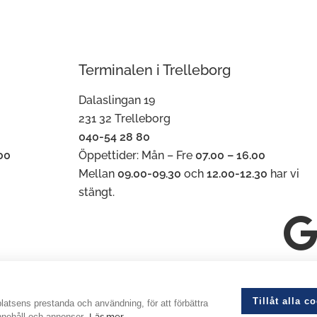
Terminalen i Trelleborg
Dalaslingan 19
231 32 Trelleborg
040-54 28 80
00
Öppettider: Mån – Fre
07.00 – 16.00
Mellan
09.00-09.30
och
12.00-12.30
har vi
stängt.
rg.nummer: 556585-0848
Tillåt alla c
latsens prestanda och användning, för att förbättra
innehåll och annonser.
Läs mer