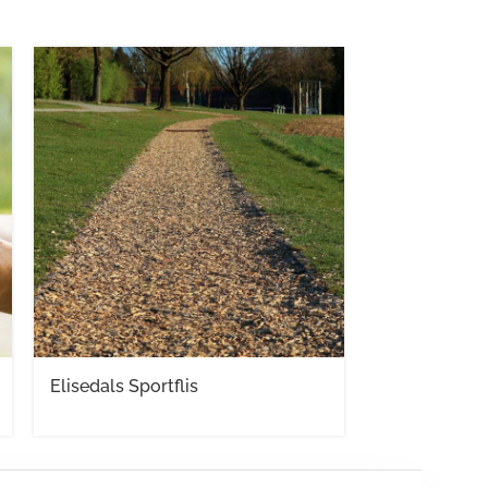
Elisedals Sportflis
Elisedals AM