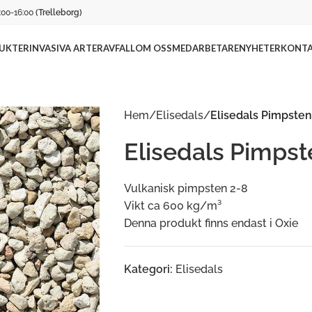
:00-16:00
(Trelleborg)
UKTER
INVASIVA ARTER
AVFALL
OM OSS
MEDARBETARE
NYHETER
KONTA
Hem
/
Elisedals
/
Elisedals Pimpsten
Elisedals Pimpst
Vulkanisk pimpsten 2-8
Vikt ca 600 kg/m³
Denna produkt finns endast i Oxie
Kategori:
Elisedals