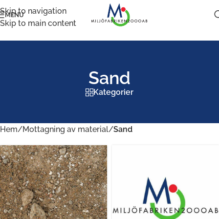
Skip to navigation
MENU
Skip to main content
Sand
Kategorier
Hem
/
Mottagning av material
/
Sand