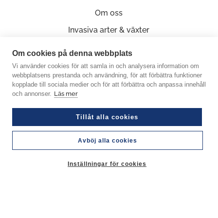
Om oss
Invasiva arter & växter
Kontakta oss
Om cookies på denna webbplats
Vi använder cookies för att samla in och analysera information om
webbplatsens prestanda och användning, för att förbättra funktioner
kopplade till sociala medier och för att förbättra och anpassa innehåll
Ge oss en recension på Google
och annonser.
Läs mer
Tillåt alla cookies
Avböj alla cookies
© Copyright 2026 Miljöfabriken
Crafted by Good Guys Web Agency
Inställningar för cookies
Org.nummer: 556585-0848
Personuppgiftspolicy