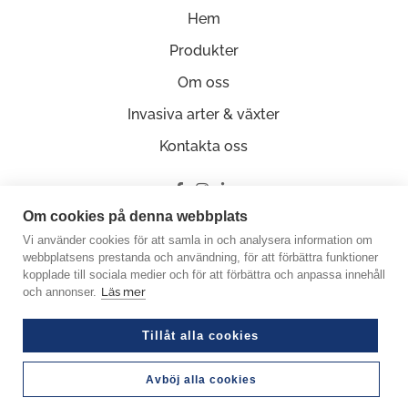
Hem
Produkter
Om oss
Invasiva arter & växter
Kontakta oss
Om cookies på denna webbplats
Ge oss en recension på Google
Vi använder cookies för att samla in och analysera information om
webbplatsens prestanda och användning, för att förbättra funktioner
kopplade till sociala medier och för att förbättra och anpassa innehåll
och annonser.
Läs mer
© Copyright 2026 Miljöfabriken
Tillåt alla cookies
Crafted by Good Guys Web Agency
Org.nummer: 556585-0848
Avböj alla cookies