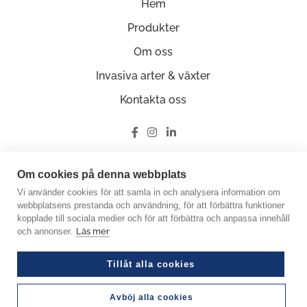
Hem
Produkter
Om oss
Invasiva arter & växter
Kontakta oss
Ge oss en recension på Google
Om cookies på denna webbplats
Vi använder cookies för att samla in och analysera information om
webbplatsens prestanda och användning, för att förbättra funktioner
kopplade till sociala medier och för att förbättra och anpassa innehåll
och annonser.
Läs mer
© Copyright 2026 Miljöfabriken
Crafted by Good Guys Web Agency
Tillåt alla cookies
Org.nummer: 556585-0848
Personuppgiftspolicy
Avböj alla cookies