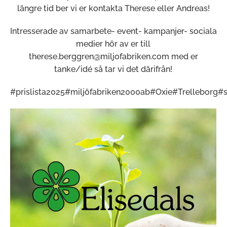
längre tid ber vi er kontakta Therese eller Andreas!
Intresserade av samarbete- event- kampanjer- sociala
medier hör av er till
therese.berggren@miljofabriken.com med er
tanke/idé så tar vi det därifrån!
#prislista2025
#miljöfabriken2000ab
#Oxie
#Trelleborg
#s