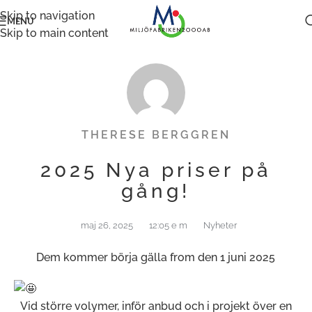
Skip to navigation
MENU
Skip to main content
THERESE BERGGREN
2025 Nya priser på
gång!
maj 26, 2025
12:05 e m
Nyheter
Dem kommer börja gälla from den 1 juni 2025
Vid större volymer, inför anbud och i projekt över en