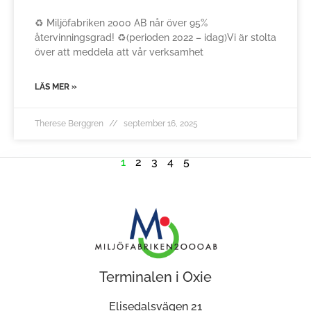
♻️ Miljöfabriken 2000 AB når över 95%
återvinningsgrad! ♻️(perioden 2022 – idag)Vi är stolta
över att meddela att vår verksamhet
LÄS MER »
Therese Berggren
september 16, 2025
1
2
3
4
5
Terminalen i Oxie
Elisedalsvägen 21