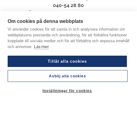
040-54 28 80
Öppettider: Mån – Fre
07.00 – 16.00
Mellan
09.00-09.30
och
12.00-12.30
har vi stängt.
Om cookies på denna webbplats
Vi använder cookies för att samla in och analysera information om
Navigation
webbplatsens prestanda och användning, för att förbättra funktioner
kopplade till sociala medier och för att förbättra och anpassa innehåll
och annonser.
Läs mer
Hem
Produkter
Tillåt alla cookies
Om oss
Avböj alla cookies
Invasiva arter & växter
Inställningar för cookies
Kontakta oss
Ge oss en recension på Google