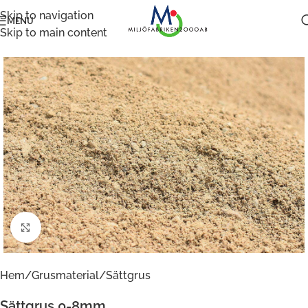
Skip to navigation
MENU
Skip to main content
Klicka för att förstora
Hem
/
Grusmaterial
/
Sättgrus
Sättgrus 0-8mm