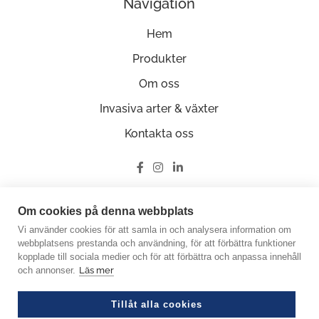
Navigation
Hem
Produkter
Om oss
Invasiva arter & växter
Kontakta oss
Ge oss en recension på Google
Om cookies på denna webbplats
Vi använder cookies för att samla in och analysera information om
webbplatsens prestanda och användning, för att förbättra funktioner
kopplade till sociala medier och för att förbättra och anpassa innehåll
och annonser.
Läs mer
© Copyright 2026 Miljöfabriken
Crafted by Good Guys Web Agency
Tillåt alla cookies
Org.nummer: 556585-0848