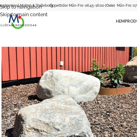
rusterminal Malmö & Trelleborg
Öppettider Mån-Fre: 06:45-16:00
(Oxie)
Mån-Fre: 07
Skip to navigation
Skip to main content
HEM
PROD