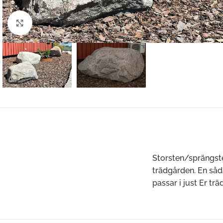
Klicka för att förstora
Storsten/sprängste
trädgården. En såd
passar i just Er trä