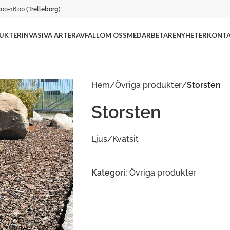
:00-16:00
(Trelleborg)
UKTER
INVASIVA ARTER
AVFALL
OM OSS
MEDARBETARE
NYHETER
KONTA
Hem
/
Övriga produkter
/
Storsten
Storsten
Ljus/Kvatsit
Kategori:
Övriga produkter